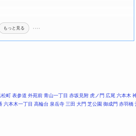
もっと見る
浜松町
表参道
外苑前
青山一丁目
赤坂見附
虎ノ門
広尾
六本木
番
六本木一丁目
高輪台
泉岳寺
三田
大門
芝公園
御成門
赤羽橋