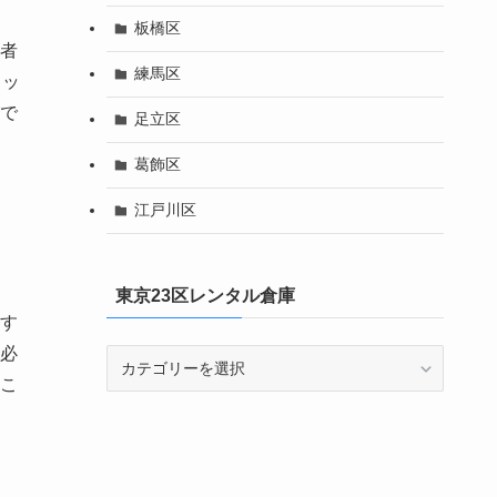
板橋区
者
練馬区
ェッ
で
足立区
葛飾区
江戸川区
東京23区レンタル倉庫
す
必
東
京
こ
23
区
レ
ン