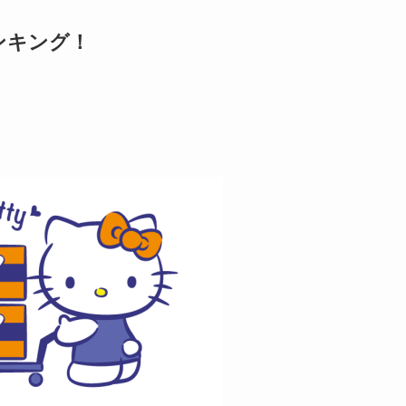
ンキング！
）