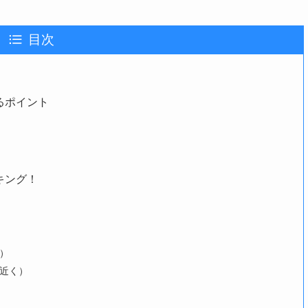
目次
るポイント
キング！
）
の近く）