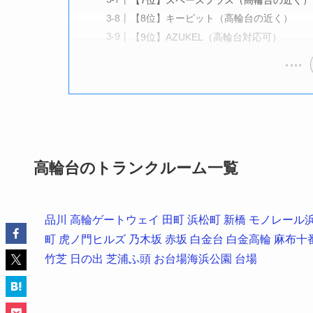
【8位】キーピット（高輪台の近く）
【9位】AZUKEL（高輪台対応可）
高輪台のトランクルーム一覧
品川
高輪ゲートウェイ
田町
浜松町
新橋
モノレール
町
虎ノ門ヒルズ
乃木坂
赤坂
白金台
白金高輪
麻布十
竹芝
日の出
芝浦ふ頭
お台場海浜公園
台場