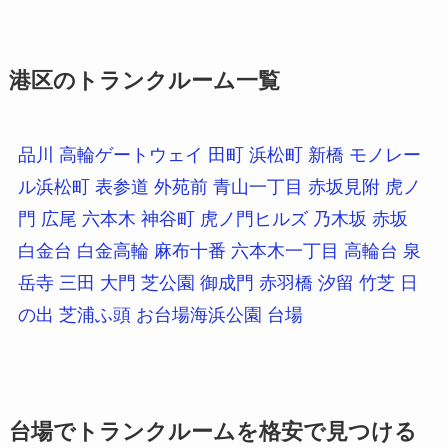
港区のトランクルーム一覧
品川
高輪ゲートウェイ
田町
浜松町
新橋
モノレー
ル浜松町
表参道
外苑前
青山一丁目
赤坂見附
虎ノ
門
広尾
六本木
神谷町
虎ノ門ヒルズ
乃木坂
赤坂
白金台
白金高輪
麻布十番
六本木一丁目
高輪台
泉
岳寺
三田
大門
芝公園
御成門
赤羽橋
汐留
竹芝
日
の出
芝浦ふ頭
お台場海浜公園
台場
台場でトランクルームを格安で見つける