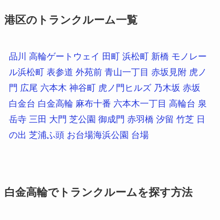
港区のトランクルーム一覧
品川
高輪ゲートウェイ
田町
浜松町
新橋
モノレー
ル浜松町
表参道
外苑前
青山一丁目
赤坂見附
虎ノ
門
広尾
六本木
神谷町
虎ノ門ヒルズ
乃木坂
赤坂
白金台
白金高輪
麻布十番
六本木一丁目
高輪台
泉
岳寺
三田
大門
芝公園
御成門
赤羽橋
汐留
竹芝
日
の出
芝浦ふ頭
お台場海浜公園
台場
白金高輪でトランクルームを探す方法