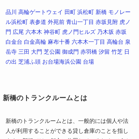
品川
高輪ゲートウェイ
田町
浜松町
新橋
モノレー
ル浜松町
表参道
外苑前
青山一丁目
赤坂見附
虎ノ
門
広尾
六本木
神谷町
虎ノ門ヒルズ
乃木坂
赤坂
白金台
白金高輪
麻布十番
六本木一丁目
高輪台
泉
岳寺
三田
大門
芝公園
御成門
赤羽橋
汐留
竹芝
日
の出
芝浦ふ頭
お台場海浜公園
台場
新橋のトランクルームとは
新橋のトランクルームとは、一般的には個人や法
人が利用することができる貸し倉庫のことを指し