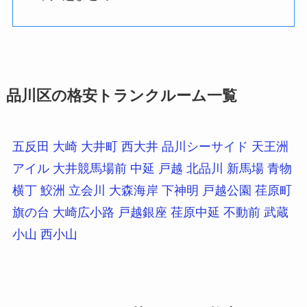
品川区の格安トランクルーム一覧
五反田
大崎
大井町
西大井
品川シーサイド
天王洲
アイル
大井競馬場前
中延
戸越
北品川
新馬場
青物
横丁
鮫洲
立会川
大森海岸
下神明
戸越公園
荏原町
旗の台
大崎広小路
戸越銀座
荏原中延
不動前
武蔵
小山
西小山