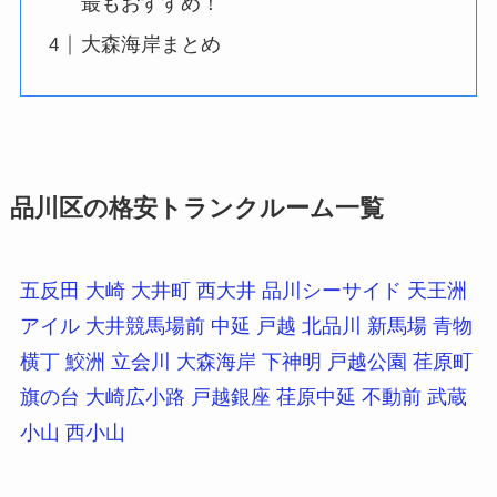
最もおすすめ！
大森海岸まとめ
品川区の格安トランクルーム一覧
五反田
大崎
大井町
西大井
品川シーサイド
天王洲
アイル
大井競馬場前
中延
戸越
北品川
新馬場
青物
横丁
鮫洲
立会川
大森海岸
下神明
戸越公園
荏原町
旗の台
大崎広小路
戸越銀座
荏原中延
不動前
武蔵
小山
西小山