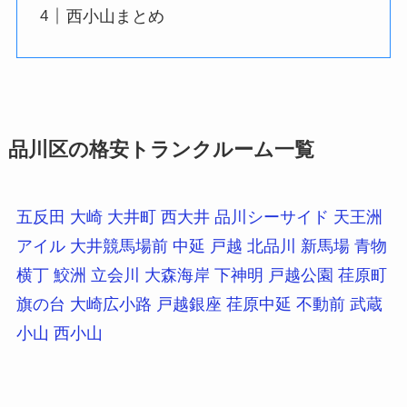
西小山まとめ
品川区の格安トランクルーム一覧
五反田
大崎
大井町
西大井
品川シーサイド
天王洲
アイル
大井競馬場前
中延
戸越
北品川
新馬場
青物
横丁
鮫洲
立会川
大森海岸
下神明
戸越公園
荏原町
旗の台
大崎広小路
戸越銀座
荏原中延
不動前
武蔵
小山
西小山