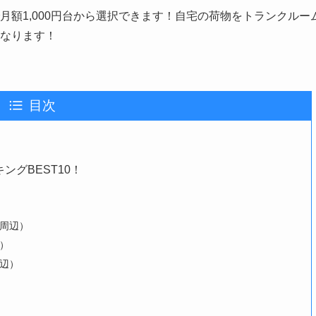
額1,000円台から選択できます！自宅の荷物をトランクルー
なります！
目次
グBEST10！
合周辺）
）
辺）