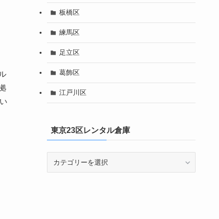
板橋区
練馬区
足立区
葛飾区
ル
拠
江戸川区
い
東京23区レンタル倉庫
東
京
23
区
レ
ン