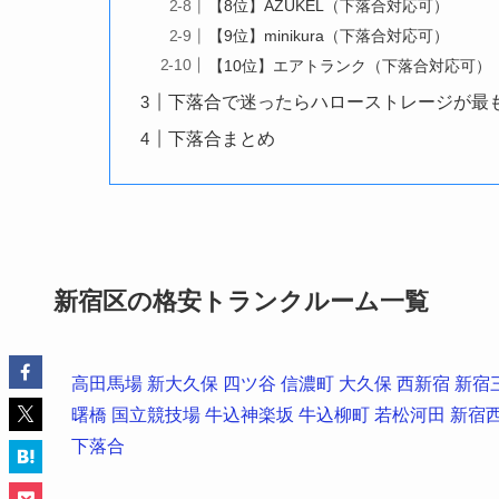
【8位】AZUKEL（下落合対応可）
【9位】minikura（下落合対応可）
【10位】エアトランク（下落合対応可）
下落合で迷ったらハローストレージが最
下落合まとめ
新宿区の格安トランクルーム一覧
高田馬場
新大久保
四ツ谷
信濃町
大久保
西新宿
新宿
曙橋
国立競技場
牛込神楽坂
牛込柳町
若松河田
新宿
下落合