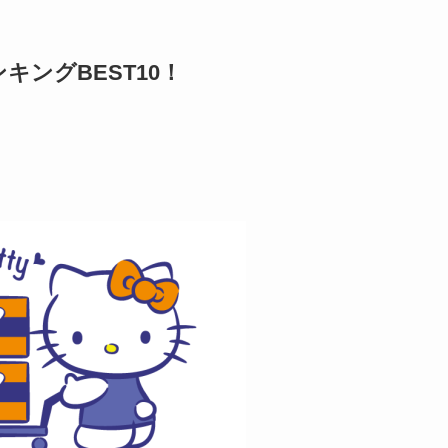
ングBEST10！
）