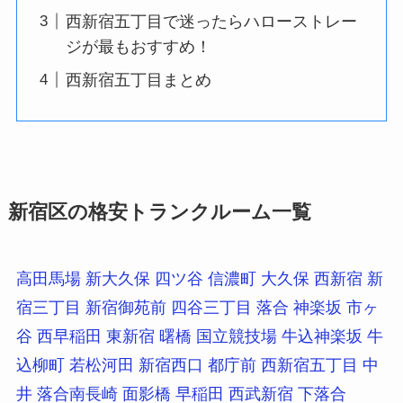
西新宿五丁目で迷ったらハローストレー
ジが最もおすすめ！
西新宿五丁目まとめ
新宿区の格安トランクルーム一覧
高田馬場
新大久保
四ツ谷
信濃町
大久保
西新宿
新
宿三丁目
新宿御苑前
四谷三丁目
落合
神楽坂
市ヶ
谷
西早稲田
東新宿
曙橋
国立競技場
牛込神楽坂
牛
込柳町
若松河田
新宿西口
都庁前
西新宿五丁目
中
井
落合南長崎
面影橋
早稲田
西武新宿
下落合