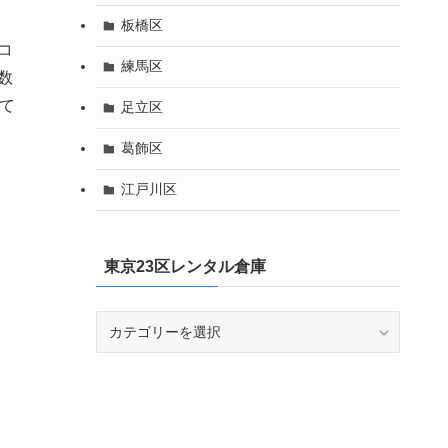
板橋区
コ
練馬区
数
て
足立区
葛飾区
江戸川区
東京23区レンタル倉庫
東
京
23
区
レ
ン