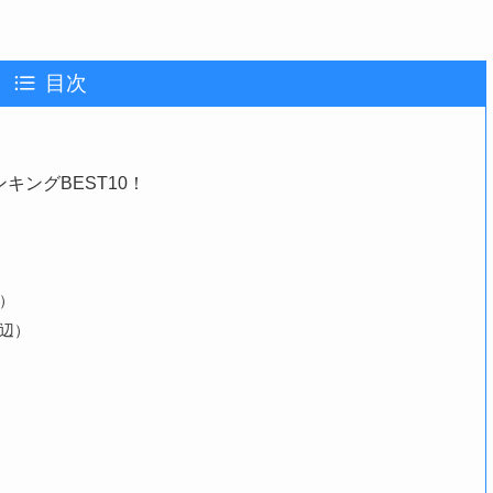
目次
ングBEST10！
）
辺）