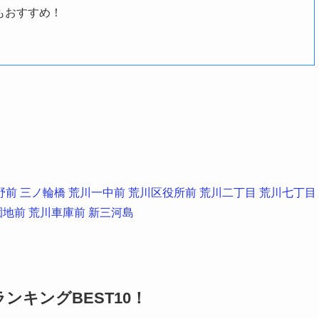
もおすすめ！
野前
三ノ輪橋
荒川一中前
荒川区役所前
荒川二丁目
荒川七丁目
園地前
荒川車庫前
新三河島
キングBEST10！