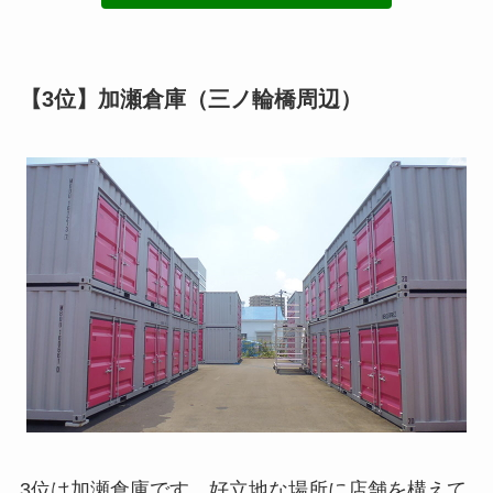
【3位】加瀬倉庫（三ノ輪橋周辺）
3位は加瀬倉庫です。好立地な場所に店舗を構えて