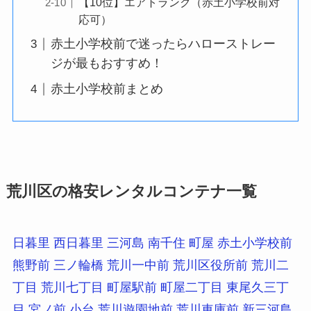
【10位】エアトランク（赤土小学校前対
応可）
赤土小学校前で迷ったらハローストレー
ジが最もおすすめ！
赤土小学校前まとめ
荒川区の格安レンタルコンテナ一覧
日暮里
西日暮里
三河島
南千住
町屋
赤土小学校前
熊野前
三ノ輪橋
荒川一中前
荒川区役所前
荒川二
丁目
荒川七丁目
町屋駅前
町屋二丁目
東尾久三丁
目
宮ノ前
小台
荒川遊園地前
荒川車庫前
新三河島