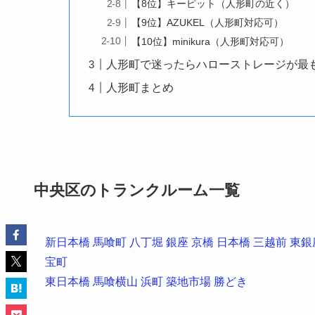
【8位】キーピット（人形町の近く）
【9位】AZUKEL（人形町対応可）
【10位】minikura（人形町対応可）
人形町で迷ったらハローストレージが最
人形町まとめ
中央区のトランクルーム一覧
新日本橋
馬喰町
八丁堀
銀座
京橋
日本橋
三越前
東銀
宝町
東日本橋
馬喰横山
浜町
築地市場
勝どき