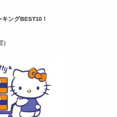
ングBEST10！
町）