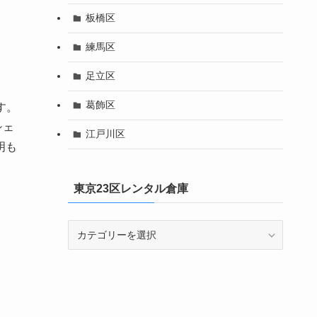
板橋区
練馬区
足立区
葛飾区
す。
シェ
江戸川区
明も
東京23区レンタル倉庫
東
京
23
区
レ
ン