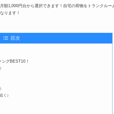
額1,000円台から選択できます！自宅の荷物をトランクルー
なります！
目次
グBEST10！
）
）
の近く）