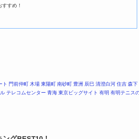
おすすめ！
ート
門前仲町
木場
東陽町
南砂町
豊洲
辰巳
清澄白河
住吉
森下
ル
テレコムセンター
青海
東京ビッグサイト
有明
有明テニス
グBEST10！