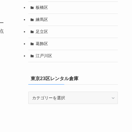
板橋区
練馬区
ー
点
足立区
葛飾区
江戸川区
東京23区レンタル倉庫
東
京
23
区
レ
ン