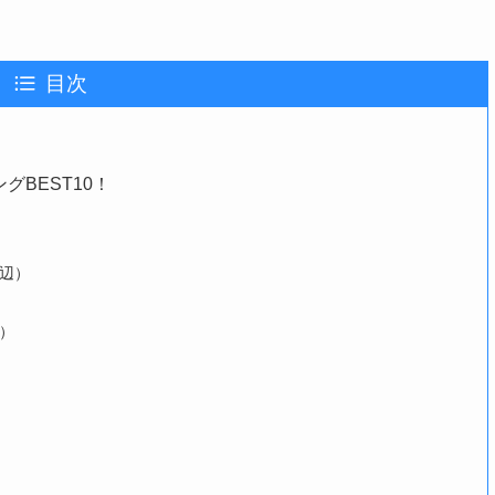
目次
BEST10！
辺）
）