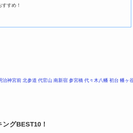
おすすめ！
明治神宮前
北参道
代官山
南新宿
参宮橋
代々木八幡
初台
幡ヶ
グBEST10！