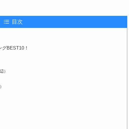
目次
BEST10！
辺）
）