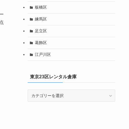
板橋区
ー
練馬区
点
足立区
葛飾区
江戸川区
東京23区レンタル倉庫
東
京
23
区
レ
ン