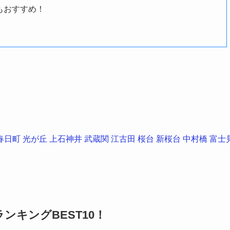
もおすすめ！
春日町
光が丘
上石神井
武蔵関
江古田
桜台
新桜台
中村橋
富士
キングBEST10！