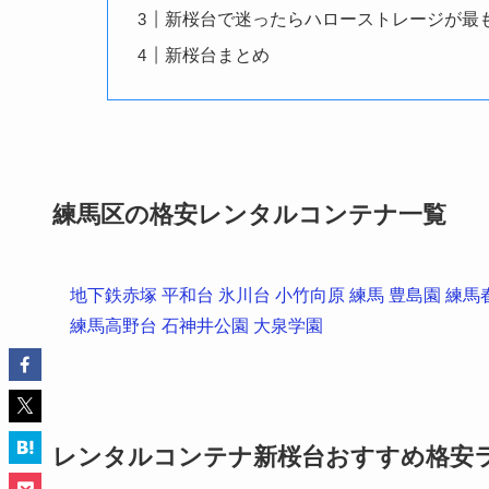
新桜台で迷ったらハローストレージが最
新桜台まとめ
練馬区の格安レンタルコンテナ一覧
地下鉄赤塚
平和台
氷川台
小竹向原
練馬
豊島園
練馬
練馬高野台
石神井公園
大泉学園
レンタルコンテナ新桜台おすすめ格安ラン