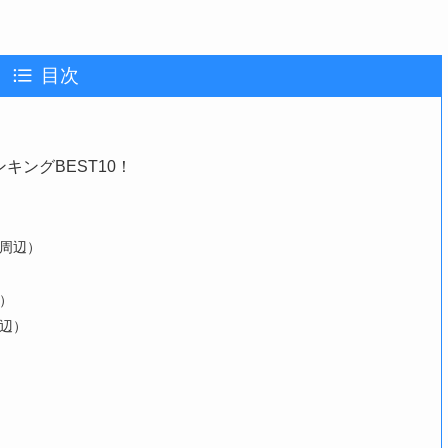
目次
ングBEST10！
台周辺）
）
辺）