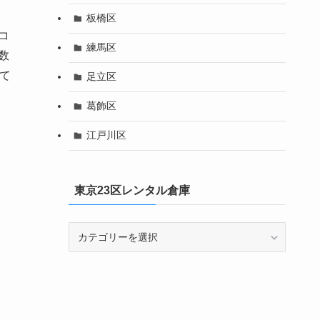
板橋区
コ
練馬区
数
て
足立区
葛飾区
江戸川区
東京23区レンタル倉庫
東
京
23
区
レ
ン