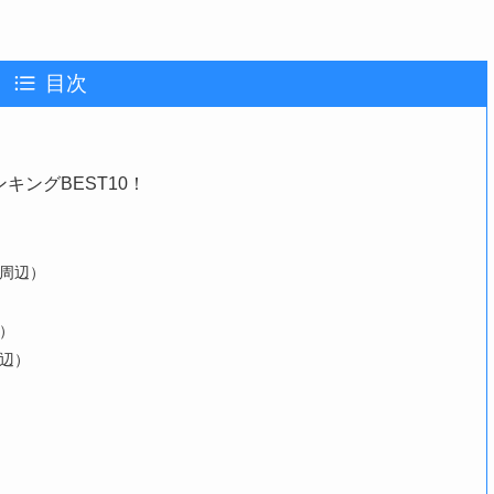
目次
ングBEST10！
台周辺）
）
辺）