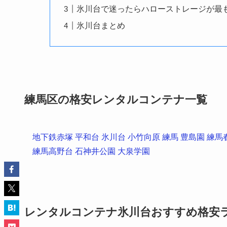
氷川台で迷ったらハローストレージが最
氷川台まとめ
練馬区の格安レンタルコンテナ一覧
地下鉄赤塚
平和台
氷川台
小竹向原
練馬
豊島園
練馬
練馬高野台
石神井公園
大泉学園
レンタルコンテナ氷川台おすすめ格安ラン