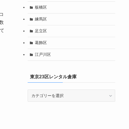
板橋区
コ
練馬区
数
て
足立区
葛飾区
江戸川区
東京23区レンタル倉庫
東
京
23
区
レ
ン