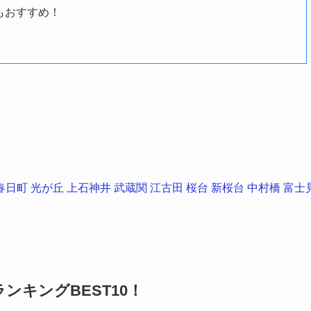
もおすすめ！
春日町
光が丘
上石神井
武蔵関
江古田
桜台
新桜台
中村橋
富士
キングBEST10！