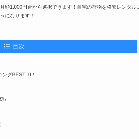
額1,000円台から選択できます！自宅の荷物を格安レンタル
うになります！
目次
グBEST10！
辺）
）