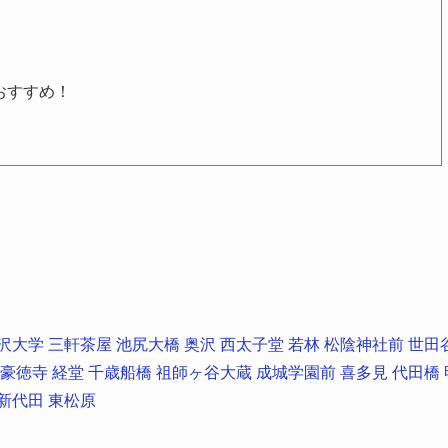
おすすめ！
沢大学
三軒茶屋
池尻大橋
奥沢
西太子堂
若林
松陰神社前
世田
豪徳寺
経堂
千歳船橋
祖師ヶ谷大蔵
成城学園前
喜多見
代田橋
新代田
東松原