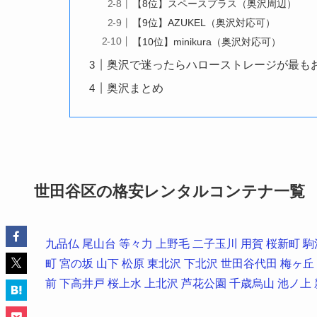
【8位】スペースプラス（奥沢周辺）
【9位】AZUKEL（奥沢対応可）
【10位】minikura（奥沢対応可）
奥沢で迷ったらハローストレージが最も
奥沢まとめ
世田谷区の格安レンタルコンテナ一覧
九品仏
尾山台
等々力
上野毛
二子玉川
用賀
桜新町
駒
町
宮の坂
山下
松原
東北沢
下北沢
世田谷代田
梅ヶ丘
前
下高井戸
桜上水
上北沢
芦花公園
千歳烏山
池ノ上