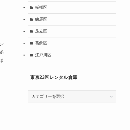
板橋区
練馬区
足立区
葛飾区
ン
拠
江戸川区
ま
東京23区レンタル倉庫
東
京
23
区
レ
ン