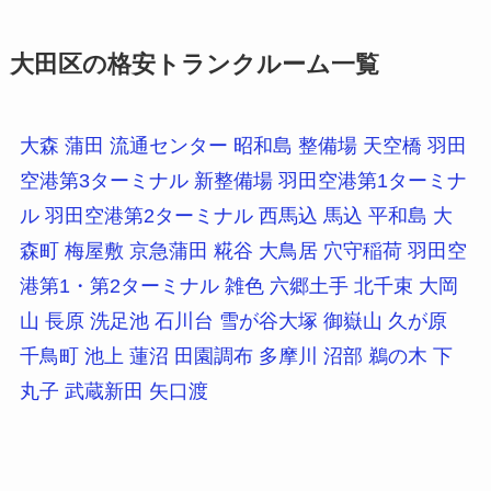
大田区の格安トランクルーム一覧
大森
蒲田
流通センター
昭和島
整備場
天空橋
羽田
空港第3ターミナル
新整備場
羽田空港第1ターミナ
ル
羽田空港第2ターミナル
西馬込
馬込
平和島
大
森町
梅屋敷
京急蒲田
糀谷
大鳥居
穴守稲荷
羽田空
港第1・第2ターミナル
雑色
六郷土手
北千束
大岡
山
長原
洗足池
石川台
雪が谷大塚
御嶽山
久が原
千鳥町
池上
蓮沼
田園調布
多摩川
沼部
鵜の木
下
丸子
武蔵新田
矢口渡