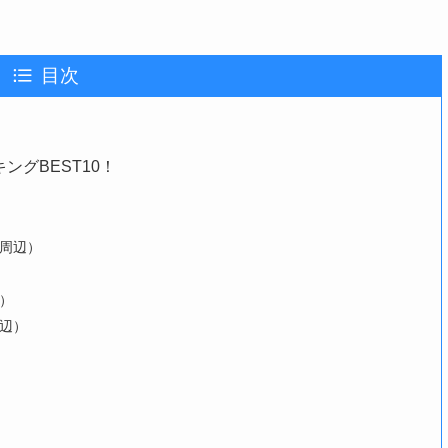
目次
グBEST10！
込周辺）
）
辺）