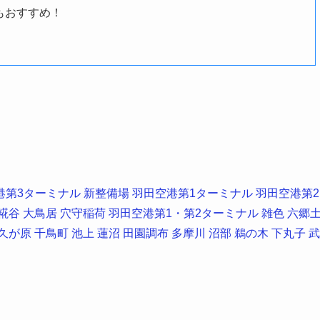
もおすすめ！
港第3ターミナル
新整備場
羽田空港第1ターミナル
羽田空港第2
糀谷
大鳥居
穴守稲荷
羽田空港第1・第2ターミナル
雑色
六郷
久が原
千鳥町
池上
蓮沼
田園調布
多摩川
沼部
鵜の木
下丸子
武