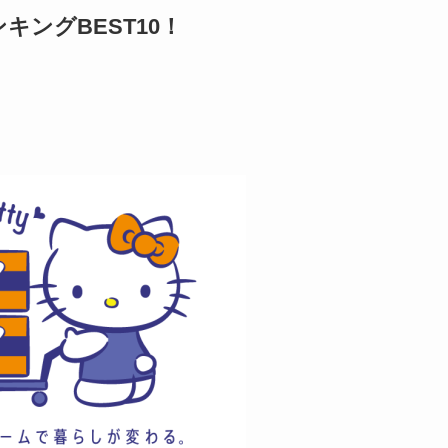
ングBEST10！
）