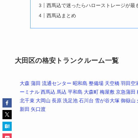
西馬込で迷ったらハローストレージが最
西馬込まとめ
大田区の格安トランクルーム一覧
大森
蒲田
流通センター
昭和島
整備場
天空橋
羽田空
ーミナル
西馬込
馬込
平和島
大森町
梅屋敷
京急蒲田
北千束
大岡山
長原
洗足池
石川台
雪が谷大塚
御嶽山
新田
矢口渡