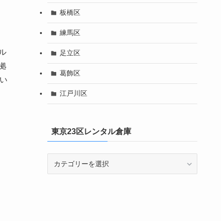
板橋区
練馬区
ル
足立区
拠
葛飾区
い
江戸川区
東京23区レンタル倉庫
東
京
23
区
レ
ン