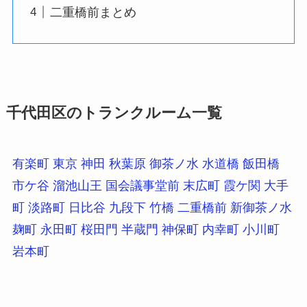
二重橋前まとめ
千代田区のトランクルーム一覧
有楽町
東京
神田
秋葉原
御茶ノ水
水道橋
飯田橋
市ケ谷
溜池山王
国会議事堂前
末広町
霞ケ関
大手
町
淡路町
日比谷
九段下
竹橋
二重橋前
新御茶ノ水
麹町
永田町
桜田門
半蔵門
神保町
内幸町
小川町
岩本町