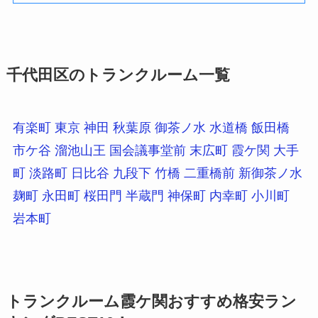
千代田区のトランクルーム一覧
有楽町
東京
神田
秋葉原
御茶ノ水
水道橋
飯田橋
市ケ谷
溜池山王
国会議事堂前
末広町
霞ケ関
大手
町
淡路町
日比谷
九段下
竹橋
二重橋前
新御茶ノ水
麹町
永田町
桜田門
半蔵門
神保町
内幸町
小川町
岩本町
トランクルーム霞ケ関おすすめ格安ラン