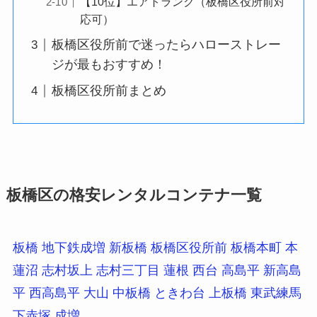
【10位】エアトランク（板橋区役所前対
応可）
板橋区役所前で迷ったらハローストレー
ジが最もおすすめ！
板橋区役所前まとめ
板橋区の格安レンタルコンテナ一覧
板橋
地下鉄成増
新板橋
板橋区役所前
板橋本町
本
蓮沼
志村坂上
志村三丁目
蓮根
西台
高島平
新高島
平
西高島平
大山
中板橋
ときわ台
上板橋
東武練馬
下赤塚
成増