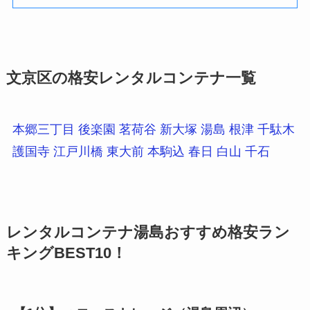
文京区の格安レンタルコンテナ一覧
本郷三丁目
後楽園
茗荷谷
新大塚
湯島
根津
千駄木
護国寺
江戸川橋
東大前
本駒込
春日
白山
千石
レンタルコンテナ湯島おすすめ格安ラン
キングBEST10！