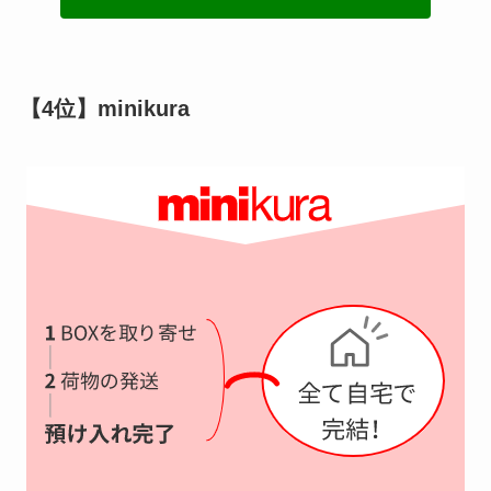
【4位】minikura