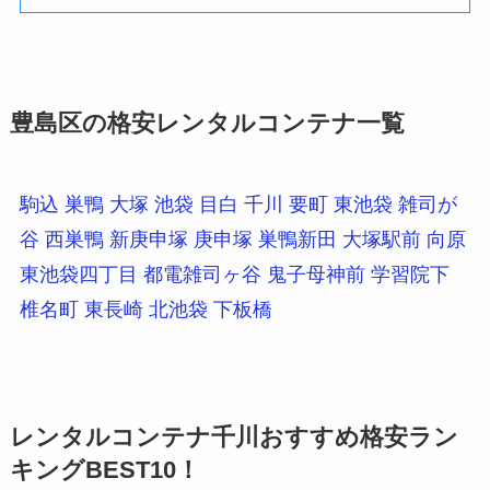
豊島区の格安レンタルコンテナ一覧
駒込
巣鴨
大塚
池袋
目白
千川
要町
東池袋
雑司が
谷
西巣鴨
新庚申塚
庚申塚
巣鴨新田
大塚駅前
向原
東池袋四丁目
都電雑司ヶ谷
鬼子母神前
学習院下
椎名町
東長崎
北池袋
下板橋
レンタルコンテナ千川おすすめ格安ラン
キングBEST10！