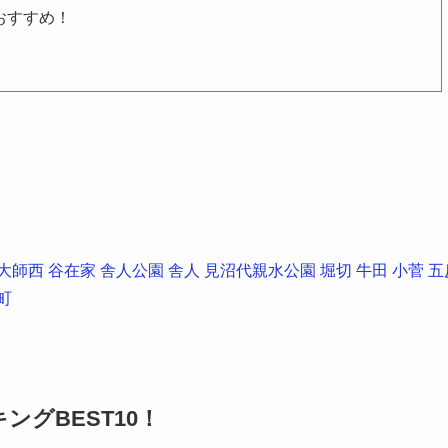
おすすめ！
大師西
谷在家
舎人公園
舎人
見沼代親水公園
堀切
牛田
小菅
五
町
グBEST10！