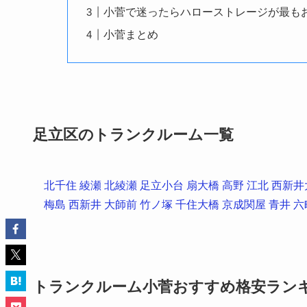
小菅で迷ったらハローストレージが最も
小菅まとめ
足立区のトランクルーム一覧
北千住
綾瀬
北綾瀬
足立小台
扇大橋
高野
江北
西新井
梅島
西新井
大師前
竹ノ塚
千住大橋
京成関屋
青井
六
トランクルーム小菅おすすめ格安ランキン