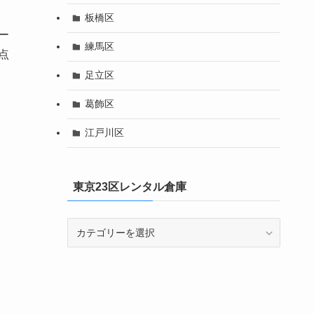
板橋区
ー
練馬区
点
足立区
葛飾区
江戸川区
東京23区レンタル倉庫
東
京
23
区
レ
ン