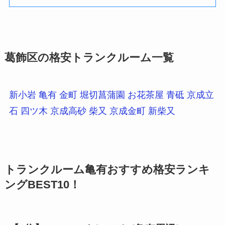
葛飾区の格安トランクルーム一覧
新小岩
亀有
金町
堀切菖蒲園
お花茶屋
青砥
京成立
石
四ツ木
京成高砂
柴又
京成金町
新柴又
トランクルーム亀有おすすめ格安ランキ
ングBEST10！