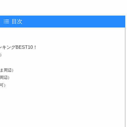
目次
ングBEST10！
）
ずま周辺）
ま周辺）
可）
）