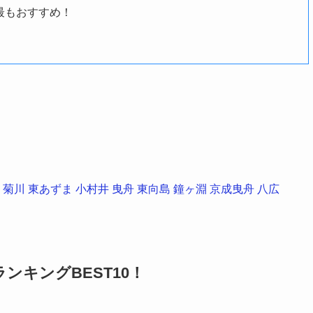
最もおすすめ！
菊川
東あずま
小村井
曳舟
東向島
鐘ヶ淵
京成曳舟
八広
キングBEST10！