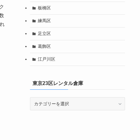
ク
板橋区
数
練馬区
れ
足立区
葛飾区
江戸川区
東京23区レンタル倉庫
東
京
23
区
レ
ン